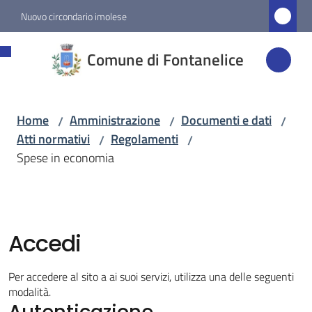
Vai al contenuto
Vai alla navigazione
Vai al footer
Nuovo circondario imolese
Comune di
Comune di Fontanelice
Fontanelice
Home
Amministrazione
Documenti e dati
/
/
/
Amministrazione
Atti normativi
Regolamenti
/
/
Menu selezionato
Spese in economia
Novità
Servizi
Accedi
Vivere
Per accedere al sito a ai suoi servizi, utilizza una delle seguenti
Fontanelice
modalità.
Autenticazione