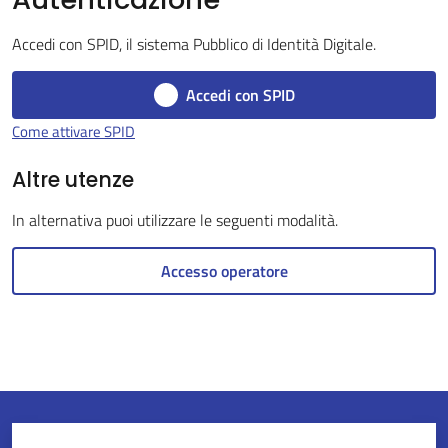
Accedi con SPID, il sistema Pubblico di Identità Digitale.
Servizi
Accedi con SPID
on-
Come attivare SPID
line
Altre utenze
Tutti
In alternativa puoi utilizzare le seguenti modalità.
gli
argomenti
Accesso operatore
Seguici
su