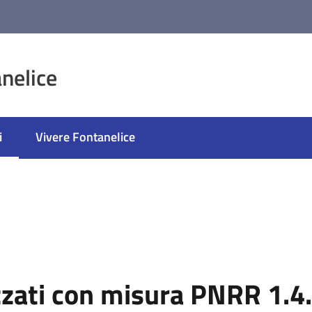
nelice
i
Vivere Fontanelice
selezionato
lizzati con misura PNRR 1.4