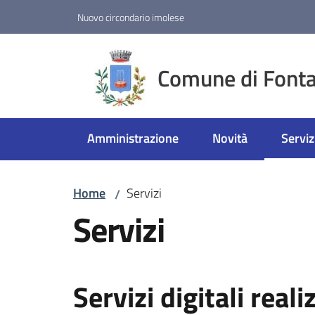
Vai al contenuto
Vai alla navigazione
Vai al footer
Nuovo circondario imolese
Comune di Fonta
Amministrazione
Novità
Serviz
Menu 
Home
Servizi
/
Servizi
Servizi digitali rea