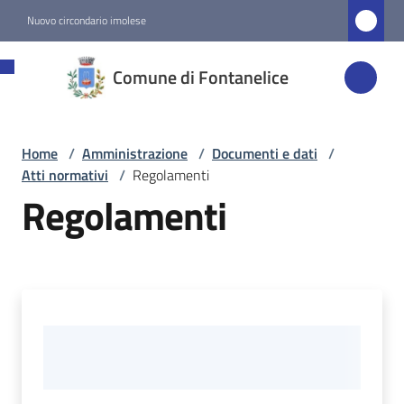
Vai al contenuto
Vai alla navigazione
Vai al footer
Nuovo circondario imolese
Comune di
Comune di Fontanelice
Fontanelice
Home
/
Amministrazione
/
Documenti e dati
/
Amministrazione
Atti normativi
/
Regolamenti
Menu selezionato
Regolamenti
Novità
Servizi
Vivere
Fontanelice