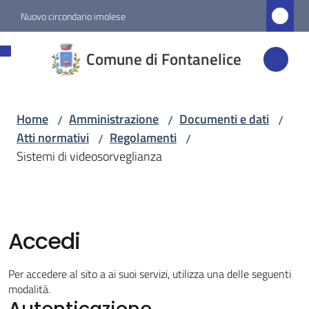
Vai al contenuto
Vai alla navigazione
Vai al footer
Nuovo circondario imolese
Comune di
Comune di Fontanelice
Fontanelice
Home
Amministrazione
Documenti e dati
/
/
/
Amministrazione
Atti normativi
Regolamenti
/
/
Menu selezionato
Sistemi di videosorveglianza
Novità
Servizi
Accedi
Vivere
Per accedere al sito a ai suoi servizi, utilizza una delle seguenti
Fontanelice
modalità.
Autenticazione