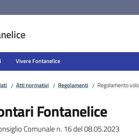
nelice
i
Vivere Fontanelice
ati
Atti normativi
Regolamenti
Regolamento volo
/
/
/
ntari Fontanelice
onsiglio Comunale n. 16 del 08.05.2023