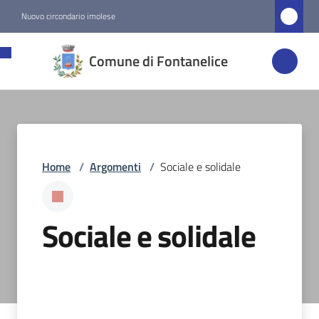
Vai al contenuto
Vai alla navigazione
Vai al footer
Nuovo circondario imolese
Comune di
Comune di Fontanelice
Fontanelice
Amministrazione
Home
/
Argomenti
/
Sociale e solidale
Novità
Servizi
Sociale e solidale
Vivere
Fontanelice