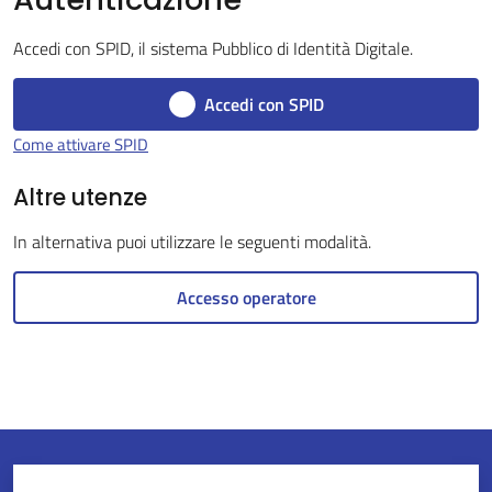
Accedi con SPID, il sistema Pubblico di Identità Digitale.
Servizi
Accedi con SPID
on-
Come attivare SPID
line
Altre utenze
Tutti
In alternativa puoi utilizzare le seguenti modalità.
gli
argomenti
Accesso operatore
Seguici
su