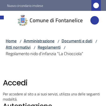
Vai al contenuto
Vai alla navigazione
Vai al footer
Nuovo circondario imolese
Comune di
Comune di Fontanelice
Fontanelice
Home
Amministrazione
Documenti e dati
/
/
/
Amministrazione
Atti normativi
Regolamenti
/
/
Menu selezionato
Regolamento nido d'infanzia "La Chiocciola"
Novità
Servizi
Accedi
Vivere
Per accedere al sito a ai suoi servizi, utilizza una delle seguenti
Fontanelice
modalità.
Autenticazione