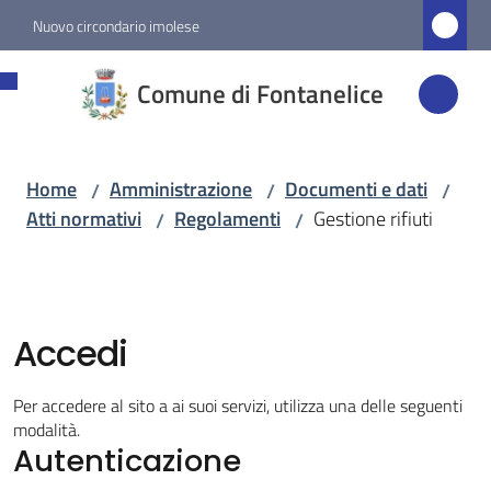
Vai al contenuto
Vai alla navigazione
Vai al footer
Nuovo circondario imolese
Comune di
Comune di Fontanelice
Fontanelice
Home
Amministrazione
Documenti e dati
/
/
/
Amministrazione
Atti normativi
Regolamenti
Gestione rifiuti
/
/
Menu selezionato
Novità
Accedi
Servizi
Per accedere al sito a ai suoi servizi, utilizza una delle seguenti
Vivere
modalità.
Fontanelice
Autenticazione