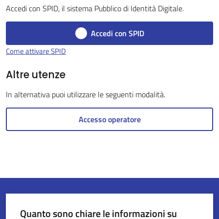
Accedi con SPID, il sistema Pubblico di Identità Digitale.
Accedi con SPID
Servizi
Come attivare SPID
on-
line
Altre utenze
In alternativa puoi utilizzare le seguenti modalità.
Tutti
gli
Accesso operatore
argomenti
Seguici
su
Quanto sono chiare le informazioni su