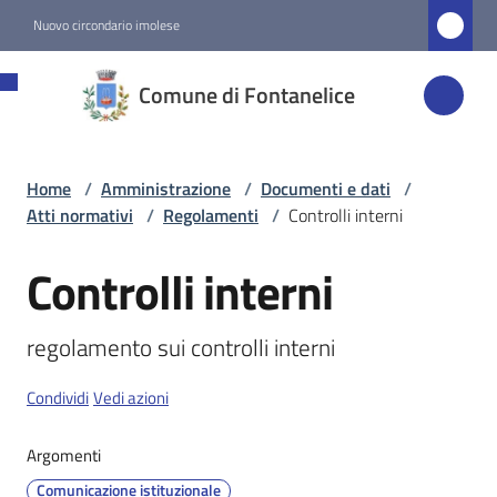
Vai al contenuto
Vai alla navigazione
Vai al footer
Nuovo circondario imolese
Comune di
Comune di Fontanelice
Fontanelice
Home
/
Amministrazione
/
Documenti e dati
/
Amministrazione
Atti normativi
/
Regolamenti
/
Controlli interni
Menu selezionato
Controlli interni
Salta al contenuto
Novità
regolamento sui controlli interni
Servizi
Condividi
Vedi azioni
Vivere
Fontanelice
Argomenti
Comunicazione istituzionale