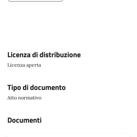
Servizi
on-
line
Descrizione
Licenza di distribuzione
Tutti
gli
Licenza aperta
argomenti
Tipo di documento
Seguici
Atto normativo
su
Documenti