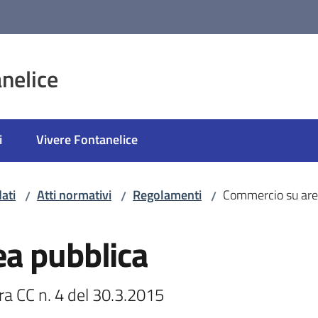
nelice
i
Vivere Fontanelice
ati
Atti normativi
Regolamenti
Commercio su are
/
/
/
a pubblica
a CC n. 4 del 30.3.2015