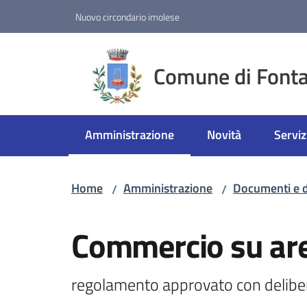
Vai al contenuto
Vai alla navigazione
Vai al footer
Nuovo circondario imolese
Comune di Fonta
Amministrazione
Novità
Serviz
Menu selezionato
Home
Amministrazione
Documenti e d
/
/
Salta al contenuto
Commercio su are
regolamento approvato con deliber