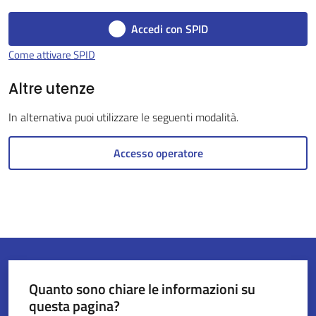
Accedi con SPID
Come attivare SPID
Servizi
on-
Altre utenze
line
In alternativa puoi utilizzare le seguenti modalità.
Tutti
Accesso operatore
gli
argomenti
Seguici
su
Quanto sono chiare le informazioni su
questa pagina?