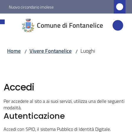
Vai al contenuto
Vai alla navigazione
Vai al footer
Nuovo circondario imolese
Comune di
Comune di Fontanelice
Fontanelice
Home
Vivere Fontanelice
Luoghi
/
/
Amministrazione
Novità
Accedi
Servizi
Per accedere al sito a ai suoi servizi, utilizza una delle seguenti
Vivere
modalità.
Fontanelice
Autenticazione
Menu selezionato
Accedi con SPID, il sistema Pubblico di Identità Digitale.