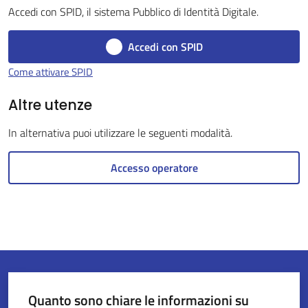
Accedi con SPID, il sistema Pubblico di Identità Digitale.
Accedi con SPID
Servizi
Come attivare SPID
on-
line
Altre utenze
In alternativa puoi utilizzare le seguenti modalità.
Tutti
gli
Accesso operatore
argomenti
Seguici
su
Quanto sono chiare le informazioni su