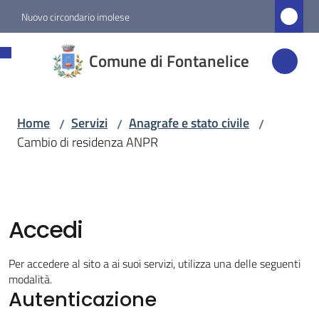
Vai al contenuto
Vai alla navigazione
Vai al footer
Nuovo circondario imolese
Comune di
Comune di Fontanelice
Fontanelice
Home
Servizi
Anagrafe e stato civile
/
/
/
Amministrazione
Cambio di residenza ANPR
Novità
Servizi
Accedi
Menu selezionato
Per accedere al sito a ai suoi servizi, utilizza una delle seguenti
Vivere
modalità.
Fontanelice
Autenticazione