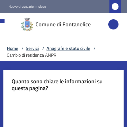
Vai al contenuto
Vai alla navigazione
Vai al footer
Nuovo circondario imolese
Comune di
Comune di Fontanelice
Fontanelice
Home
/
Servizi
/
Anagrafe e stato civile
/
Amministrazione
Cambio di residenza ANPR
Novità
Quanto sono chiare le informazioni su
Servizi
questa pagina?
Menu selezionato
Valuta da 1 a 5 stelle
Vivere
Fontanelice