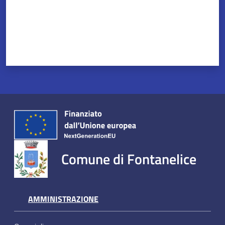
Servizi
on-
line
Tutti
gli
argomenti
Comune di Fontanelice
Seguici
su
AMMINISTRAZIONE