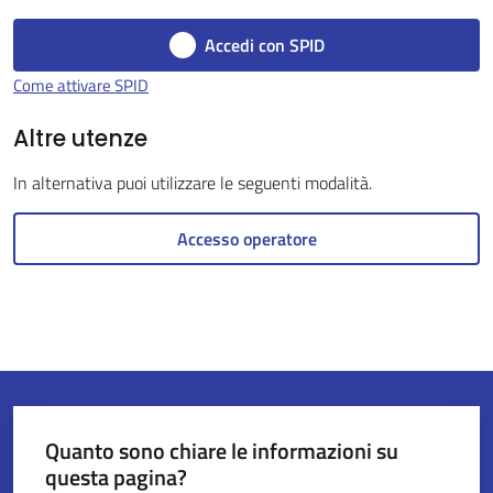
Accedi con SPID
Servizi
Come attivare SPID
on-
line
Altre utenze
In alternativa puoi utilizzare le seguenti modalità.
Tutti
gli
Accesso operatore
argomenti
Seguici
su
Quanto sono chiare le informazioni su
questa pagina?