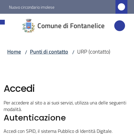
Vai al contenuto
Vai alla navigazione
Vai al footer
Nuovo circondario imolese
Comune di
Comune di Fontanelice
Fontanelice
Home
Punti di contatto
URP (contatto)
/
/
Amministrazione
Novità
Accedi
Servizi
Per accedere al sito a ai suoi servizi, utilizza una delle seguenti
Vivere
modalità.
Fontanelice
Autenticazione
Accedi con SPID, il sistema Pubblico di Identità Digitale.