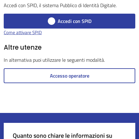
Accedi con SPID, il sistema Pubblico di Identità Digitale.
Accedi con SPID
Servizi
Come attivare SPID
on-
line
Altre utenze
In alternativa puoi utilizzare le seguenti modalità.
Tutti
gli
Accesso operatore
argomenti
Seguici
su
Quanto sono chiare le informazioni su