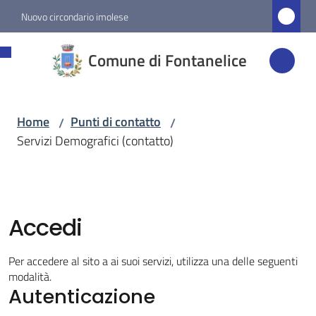
Vai al contenuto
Vai alla navigazione
Vai al footer
Nuovo circondario imolese
Comune di
Comune di Fontanelice
Fontanelice
Home
Punti di contatto
/
/
Amministrazione
Servizi Demografici (contatto)
Novità
Servizi
Accedi
Menu selezionato
Per accedere al sito a ai suoi servizi, utilizza una delle seguenti
Vivere
modalità.
Fontanelice
Autenticazione