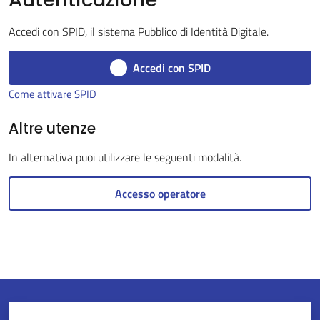
Accedi con SPID, il sistema Pubblico di Identità Digitale.
Servizi
Accedi con SPID
on-
Come attivare SPID
line
Altre utenze
Tutti
In alternativa puoi utilizzare le seguenti modalità.
gli
argomenti
Accesso operatore
Seguici
su