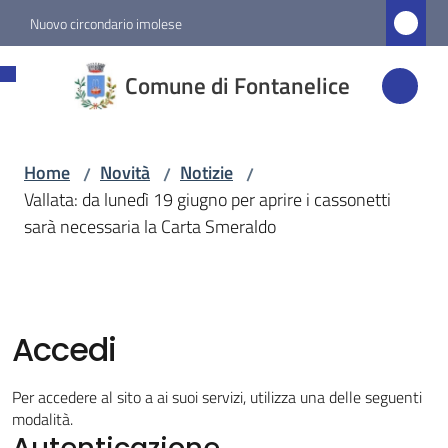
Vai al contenuto
Vai alla navigazione
Vai al footer
Nuovo circondario imolese
Comune di
Comune di Fontanelice
Fontanelice
Home
Novità
Notizie
/
/
/
Amministrazione
Vallata: da lunedì 19 giugno per aprire i cassonetti
sarà necessaria la Carta Smeraldo
Novità
Menu selezionato
Servizi
Accedi
Vivere
Per accedere al sito a ai suoi servizi, utilizza una delle seguenti
Fontanelice
modalità.
Autenticazione