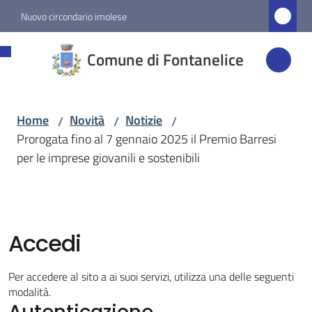
Vai al contenuto
Vai alla navigazione
Vai al footer
Nuovo circondario imolese
Comune di
Comune di Fontanelice
Fontanelice
Home
Novità
Notizie
/
/
/
Amministrazione
Prorogata fino al 7 gennaio 2025 il Premio Barresi
per le imprese giovanili e sostenibili
Novità
Menu selezionato
Servizi
Accedi
Vivere
Per accedere al sito a ai suoi servizi, utilizza una delle seguenti
Fontanelice
modalità.
Autenticazione