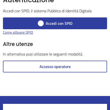
Accedi con SPID, il sistema Pubblico di Identità Digitale.
Servizi
Accedi con SPID
on-
Come attivare SPID
line
Altre utenze
Tutti
In alternativa puoi utilizzare le seguenti modalità.
gli
argomenti
Accesso operatore
Seguici
su