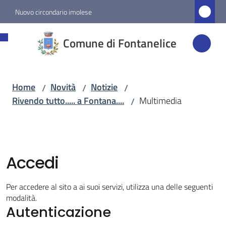
Vai al contenuto
Vai alla navigazione
Vai al footer
Nuovo circondario imolese
Comune di
Comune di Fontanelice
Fontanelice
Home
Novità
Notizie
/
/
/
Amministrazione
Rivendo tutto..... a Fontana....
Multimedia
/
Novità
Menu selezionato
Accedi
Servizi
Per accedere al sito a ai suoi servizi, utilizza una delle seguenti
Vivere
modalità.
Fontanelice
Autenticazione