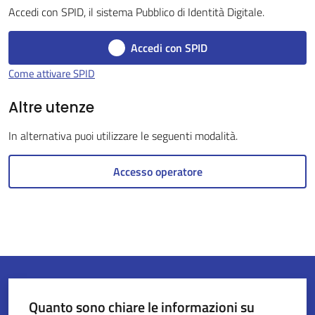
Accedi con SPID, il sistema Pubblico di Identità Digitale.
Accedi con SPID
Servizi
Come attivare SPID
on-
line
Altre utenze
In alternativa puoi utilizzare le seguenti modalità.
Tutti
gli
Accesso operatore
argomenti
Seguici
su
Quanto sono chiare le informazioni su