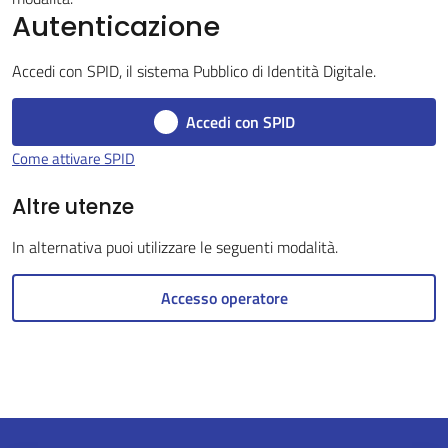
Autenticazione
Accedi con SPID, il sistema Pubblico di Identità Digitale.
Servizi
on-
Accedi con SPID
line
Come attivare SPID
Tutti
Altre utenze
gli
In alternativa puoi utilizzare le seguenti modalità.
argomenti
Accesso operatore
Seguici
su