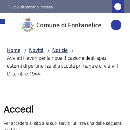
Vai al contenuto
Vai alla navigazione
Vai al footer
Nuovo circondario imolese
Comune di
Comune di Fontanelice
Fontanelice
Home
Novità
Notizie
/
/
/
Amministrazione
Avviati i lavori per la riqualificazione degli spazi
esterni di pertinenza alla scuola primaria e di via VIII
Novità
Dicembre 1944
Menu selezionato
Servizi
Accedi
Vivere
Fontanelice
Per accedere al sito a ai suoi servizi, utilizza una delle seguenti
modalità.