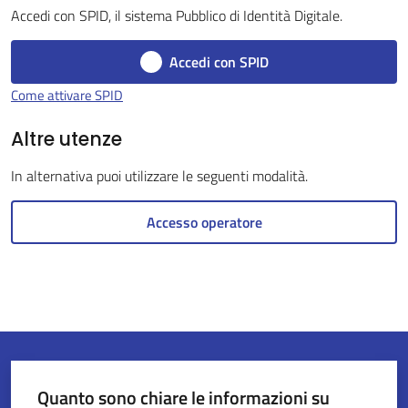
Accedi con SPID, il sistema Pubblico di Identità Digitale.
Accedi con SPID
Servizi
Come attivare SPID
on-
line
Altre utenze
In alternativa puoi utilizzare le seguenti modalità.
Tutti
gli
Accesso operatore
argomenti
Seguici
su
Quanto sono chiare le informazioni su