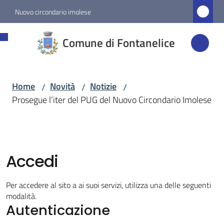
Vai al contenuto
Vai alla navigazione
Vai al footer
Nuovo circondario imolese
Comune di
Comune di Fontanelice
Fontanelice
Home
Novità
Notizie
/
/
/
Amministrazione
Prosegue l’iter del PUG del Nuovo Circondario Imolese
Novità
Menu selezionato
Accedi
Servizi
Per accedere al sito a ai suoi servizi, utilizza una delle seguenti
Vivere
modalità.
Fontanelice
Autenticazione