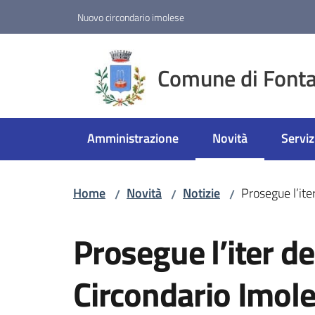
Vai al contenuto
Vai alla navigazione
Vai al footer
Nuovo circondario imolese
Comune di Fonta
Amministrazione
Novità
Serviz
Menu selezionato
Home
Novità
Notizie
Prosegue l’it
/
/
/
Salta al contenuto
Prosegue l’iter d
Circondario Imol