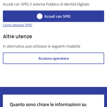
Accedi con SPID, il sistema Pubblico di Identità Digitale.
Accedi con SPID
Servizi
Come attivare SPID
on-
line
Altre utenze
In alternativa puoi utilizzare le seguenti modalità.
Tutti
gli
Accesso operatore
argomenti
Seguici
su
Quanto sono chiare le informazioni su