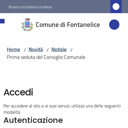
Vai al contenuto
Vai alla navigazione
Vai al footer
Nuovo circondario imolese
Comune di
Comune di Fontanelice
Fontanelice
Home
Novità
Notizie
/
/
/
Amministrazione
Prima seduta del Consiglio Comunale
Novità
Menu selezionato
Accedi
Servizi
Per accedere al sito a ai suoi servizi, utilizza una delle seguenti
Vivere
modalità.
Fontanelice
Autenticazione