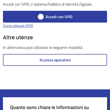
Accedi con SPID, il sistema Pubblico di Identità Digitale.
Accedi con SPID
Servizi
Come attivare SPID
on-
line
Altre utenze
In alternativa puoi utilizzare le seguenti modalità.
Tutti
gli
Accesso operatore
argomenti
Seguici
su
Quanto sono chiare le informazioni su