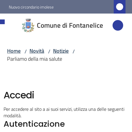
Vai al contenuto
Vai alla navigazione
Vai al footer
Nuovo circondario imolese
Comune di
Comune di Fontanelice
Fontanelice
Home
Novità
Notizie
/
/
/
Amministrazione
Parliamo della mia salute
Novità
Menu selezionato
Accedi
Servizi
Per accedere al sito a ai suoi servizi, utilizza una delle seguenti
Vivere
modalità.
Fontanelice
Autenticazione