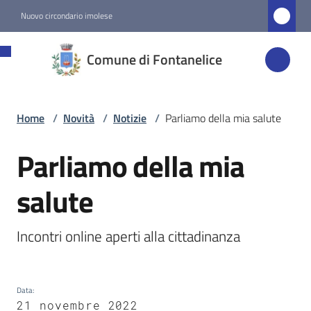
Vai al contenuto
Vai alla navigazione
Vai al footer
Nuovo circondario imolese
Comune di
Comune di Fontanelice
Fontanelice
Home
/
Novità
/
Notizie
/
Parliamo della mia salute
Amministrazione
Parliamo della mia
Salta al contenuto
Novità
Menu selezionato
salute
Servizi
Incontri online aperti alla cittadinanza
Vivere
Fontanelice
Data
:
21 novembre 2022