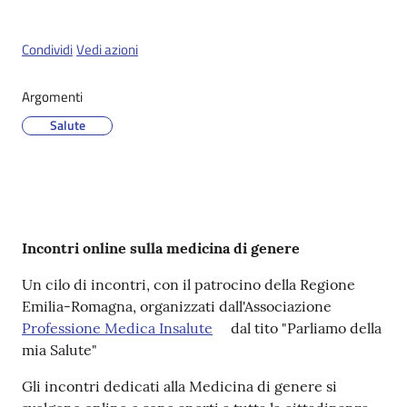
Condividi
Vedi azioni
Servizi
on-
Argomenti
line
Salute
Tutti
gli
argomenti
Contenuto
Incontri online sulla medicina di genere
Seguici
Un cilo di incontri, con il patrocino della Regione
su
Emilia-Romagna, organizzati dall'Associazione
Professione Medica Insalute
dal tito "Parliamo della
mia Salute"
Gli incontri dedicati alla Medicina di genere si