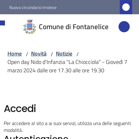
Vai al contenuto
Vai alla navigazione
Vai al footer
Nuovo circondario imolese
Comune di
Comune di Fontanelice
Fontanelice
Home
Novità
Notizie
/
/
/
Amministrazione
Open day Nido d'Infanzia "La Chiocciola" - Giovedì 7
marzo 2024 dalle ore 17.30 alle ore 19.30
Novità
Menu selezionato
Servizi
Accedi
Vivere
Per accedere al sito a ai suoi servizi, utilizza una delle seguenti
Fontanelice
modalità.
Autenticazione