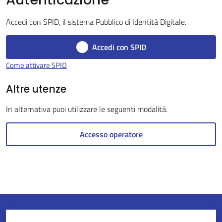
Accedi con SPID, il sistema Pubblico di Identità Digitale.
Servizi
Accedi con SPID
on-
Come attivare SPID
line
Altre utenze
Tutti
In alternativa puoi utilizzare le seguenti modalità.
gli
argomenti
Accesso operatore
Seguici
su