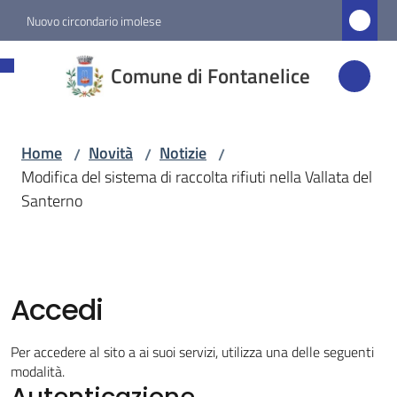
Vai al contenuto
Vai alla navigazione
Vai al footer
Nuovo circondario imolese
Comune di
Comune di Fontanelice
Fontanelice
Home
Novità
Notizie
/
/
/
Amministrazione
Modifica del sistema di raccolta rifiuti nella Vallata del
Santerno
Novità
Menu selezionato
Servizi
Accedi
Vivere
Per accedere al sito a ai suoi servizi, utilizza una delle seguenti
Fontanelice
modalità.
Autenticazione