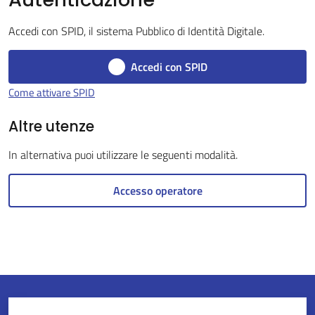
Accedi con SPID, il sistema Pubblico di Identità Digitale.
Servizi
Accedi con SPID
on-
Come attivare SPID
line
Altre utenze
Tutti
In alternativa puoi utilizzare le seguenti modalità.
gli
argomenti
Accesso operatore
Seguici
su