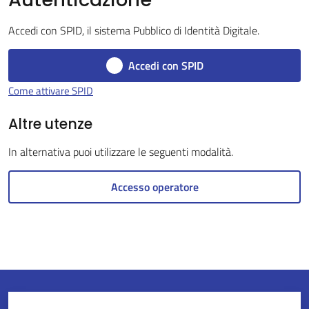
Accedi con SPID, il sistema Pubblico di Identità Digitale.
Servizi
Accedi con SPID
on-
Come attivare SPID
line
Altre utenze
Tutti
In alternativa puoi utilizzare le seguenti modalità.
gli
argomenti
Accesso operatore
Seguici
su