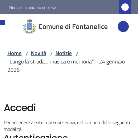
Vai al contenuto
Vai alla navigazione
Vai al footer
Nuovo circondario imolese
Comune di
Comune di Fontanelice
Fontanelice
Home
Novità
Notizie
/
/
/
Amministrazione
"Lungo la strada... musica e memoria" - 24 gennaio
2026
Novità
Menu selezionato
Servizi
Accedi
Vivere
Per accedere al sito a ai suoi servizi, utilizza una delle seguenti
Fontanelice
modalità.
Autenticazione