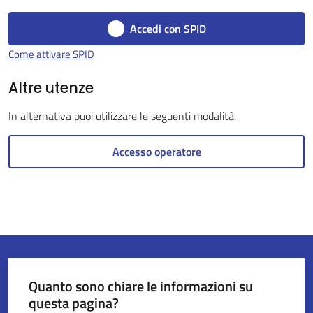
Accedi con SPID
Come attivare SPID
Servizi
on-
Altre utenze
line
In alternativa puoi utilizzare le seguenti modalità.
Tutti
Accesso operatore
gli
argomenti
Seguici
su
Quanto sono chiare le informazioni su
questa pagina?