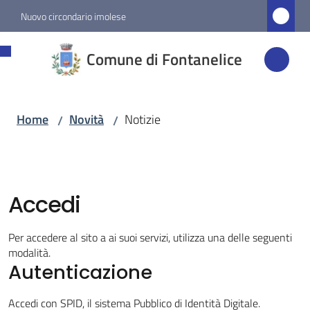
Vai al contenuto
Vai alla navigazione
Vai al footer
Nuovo circondario imolese
Comune di
Comune di Fontanelice
Fontanelice
Home
Novità
Notizie
/
/
Amministrazione
Novità
Menu selezionato
Accedi
Servizi
Per accedere al sito a ai suoi servizi, utilizza una delle seguenti
modalità.
Vivere
Autenticazione
Fontanelice
Accedi con SPID, il sistema Pubblico di Identità Digitale.