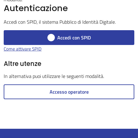
Autenticazione
Accedi con SPID, il sistema Pubblico di Identità Digitale.
Servizi
on-
Accedi con SPID
line
Come attivare SPID
Tutti
Altre utenze
gli
In alternativa puoi utilizzare le seguenti modalità.
argomenti
Accesso operatore
Seguici
su