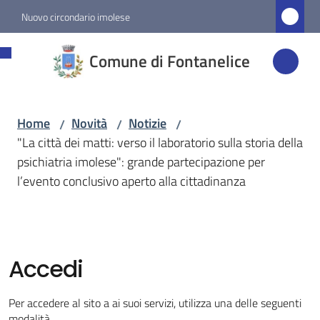
Vai al contenuto
Vai alla navigazione
Vai al footer
Nuovo circondario imolese
Comune di
Comune di Fontanelice
Fontanelice
Home
Novità
Notizie
/
/
/
Amministrazione
"La città dei matti: verso il laboratorio sulla storia della
psichiatria imolese": grande partecipazione per
Novità
l’evento conclusivo aperto alla cittadinanza
Menu selezionato
Servizi
Accedi
Vivere
Fontanelice
Per accedere al sito a ai suoi servizi, utilizza una delle seguenti
modalità.