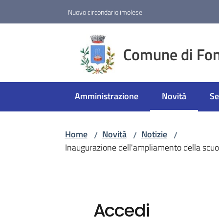
Vai al contenuto
Vai alla navigazione
Vai al footer
Nuovo circondario imolese
Comune di Fon
Amministrazione
Novità
Se
Menu selezion
Home
Novità
Notizie
/
/
/
Inaugurazione dell'ampliamento della scuola
Accedi