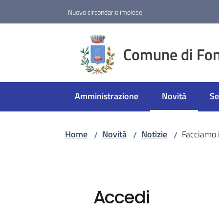
Vai al contenuto
Vai alla navigazione
Vai al footer
Nuovo circondario imolese
Comune di Fon
Amministrazione
Novità
Se
Menu selezion
Home
Novità
Notizie
Facciamo 
/
/
/
Accedi