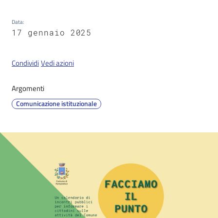
Data
:
17 gennaio 2025
Servizi
on-
line
Condividi
Vedi azioni
Tutti
Argomenti
gli
Comunicazione istituzionale
argomenti
Seguici
su