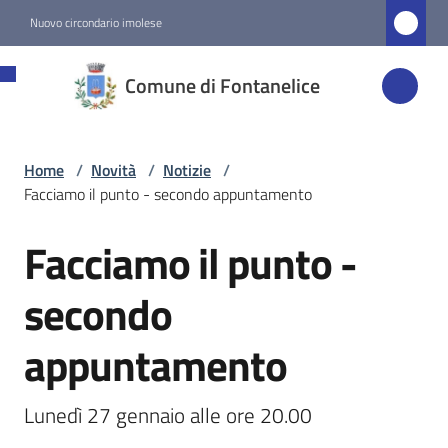
Vai al contenuto
Vai alla navigazione
Vai al footer
Nuovo circondario imolese
Comune di
Comune di Fontanelice
Fontanelice
Home
/
Novità
/
Notizie
/
Amministrazione
Facciamo il punto - secondo appuntamento
Novità
Facciamo il punto -
Salta al contenuto
Menu selezionato
secondo
Servizi
appuntamento
Vivere
Fontanelice
Lunedì 27 gennaio alle ore 20.00