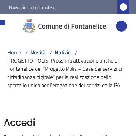
Vai al contenuto
Vai alla navigazione
Vai al footer
Nuovo circondario imolese
Comune di
Comune di Fontanelice
Fontanelice
Home
Novità
Notizie
/
/
/
Amministrazione
PROGETTO POLIS. Prossima attivazione anche a
Fontanelice del "Progetto Polis – Case dei servizi di
Novità
cittadinanza digitale" per la realizzazione dello
Menu selezionato
sportello unico per l'erogazione dei servizi dalla PA
Servizi
Vivere
Accedi
Fontanelice