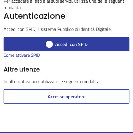
Per accedere al sito a ai suoi servizi, utilizza una delle seguenti
modalità.
Autenticazione
Servizi
Accedi con SPID, il sistema Pubblico di Identità Digitale.
on-
line
Accedi con SPID
Come attivare SPID
Tutti
gli
Altre utenze
argomenti
In alternativa puoi utilizzare le seguenti modalità.
Accesso operatore
Seguici
su