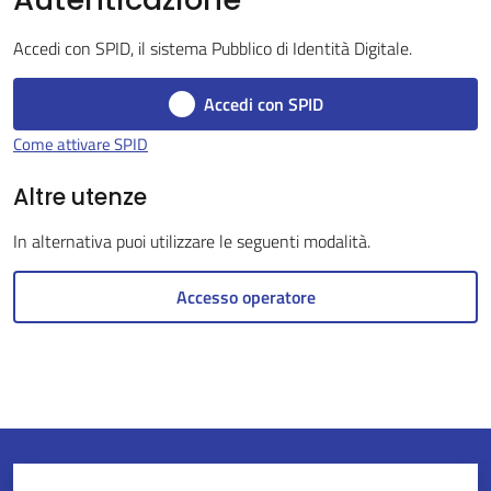
Accedi con SPID, il sistema Pubblico di Identità Digitale.
Servizi
Accedi con SPID
on-
Come attivare SPID
line
Altre utenze
Tutti
In alternativa puoi utilizzare le seguenti modalità.
gli
argomenti
Accesso operatore
Seguici
su