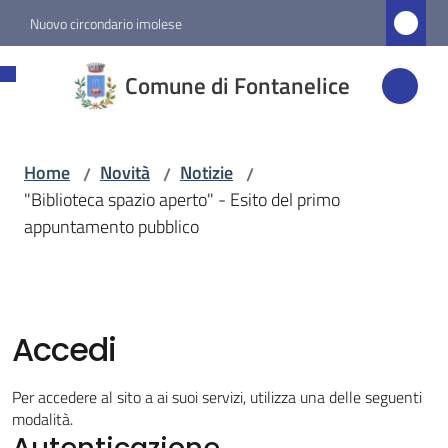
Vai al contenuto
Vai alla navigazione
Vai al footer
Nuovo circondario imolese
Comune di
Comune di Fontanelice
Fontanelice
Home
Novità
Notizie
/
/
/
Amministrazione
"Biblioteca spazio aperto" - Esito del primo
appuntamento pubblico
Novità
Menu selezionato
Servizi
Accedi
Vivere
Per accedere al sito a ai suoi servizi, utilizza una delle seguenti
Fontanelice
modalità.
Autenticazione