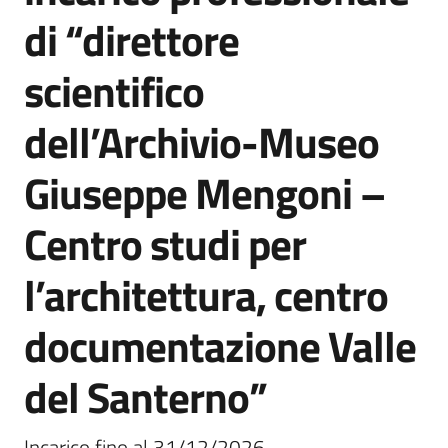
di “direttore
scientifico
Servizi
on-
line
dell’Archivio-Museo
Giuseppe Mengoni –
Tutti
gli
argomenti
Centro studi per
l’architettura, centro
Seguici
documentazione Valle
su
del Santerno”
Incarico fino al 31/12/2026