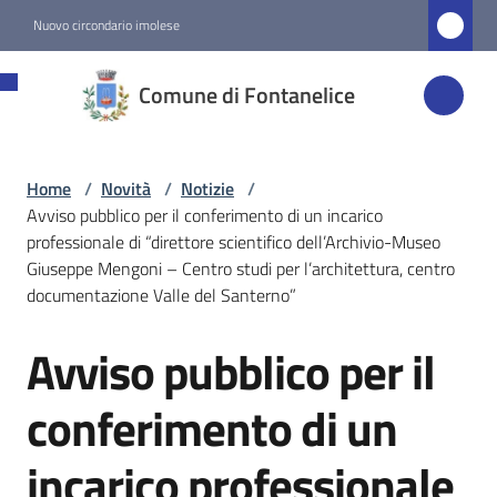
Vai al contenuto
Vai alla navigazione
Vai al footer
Nuovo circondario imolese
Comune di
Comune di Fontanelice
Fontanelice
Home
/
Novità
/
Notizie
/
Amministrazione
Avviso pubblico per il conferimento di un incarico
professionale di “direttore scientifico dell’Archivio-Museo
Novità
Giuseppe Mengoni – Centro studi per l’architettura, centro
Menu selezionato
documentazione Valle del Santerno”
Avviso pubblico per il
Servizi
Salta al contenuto
conferimento di un
Vivere
Fontanelice
incarico professionale