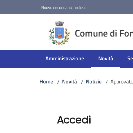
Vai al contenuto
Vai alla navigazione
Vai al footer
Nuovo circondario imolese
Comune di Fon
Amministrazione
Novità
Se
Menu selezion
Home
Novità
Notizie
Approvato 
/
/
/
Accedi