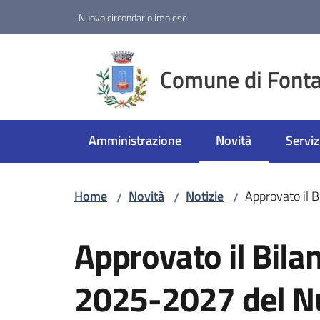
Vai al contenuto
Vai alla navigazione
Vai al footer
Nuovo circondario imolese
Comune di Fonta
Amministrazione
Novità
Serviz
Menu selezionato
Home
Novità
Notizie
Approvato il 
/
/
/
Salta al contenuto
Approvato il Bilan
2025-2027 del N