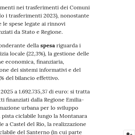
aumenti nei trasferimenti dei Comuni
 i trasferimenti 2023), nonostante
le spese legate ai rinnovi
nziati da Stato e Regione.
ponderante della
spesa
riguarda i
lizia locale (22,3%), la gestione delle
one economica, finanziaria,
ne dei sistemi informativi e del
 del bilancio effettivo.
025 a 1.692.735,37 di euro: si tratta
i finanziati dalla Regione Emilia-
rmazione urbana per lo sviluppo
a pista ciclabile lungo la Montanara
e a Castel del Rio, la realizzazione
iclabile del Santerno (in cui parte