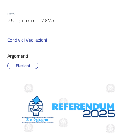
Data
:
06 giugno 2025
Servizi
on-
line
Condividi
Vedi azioni
Tutti
Argomenti
gli
Elezioni
argomenti
Seguici
su