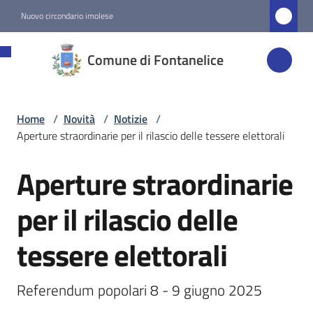
Vai al contenuto
Vai alla navigazione
Vai al footer
Nuovo circondario imolese
Comune di
Comune di Fontanelice
Fontanelice
Home
/
Novità
/
Notizie
/
Amministrazione
Aperture straordinarie per il rilascio delle tessere elettorali
Novità
Aperture straordinarie
Salta al contenuto
Menu selezionato
per il rilascio delle
Servizi
tessere elettorali
Vivere
Fontanelice
Referendum popolari 8 - 9 giugno 2025