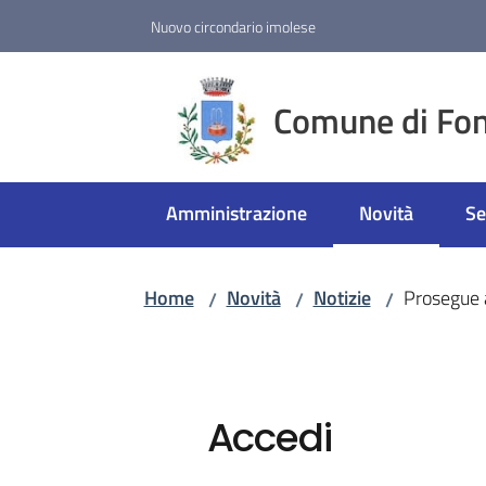
Vai al contenuto
Vai alla navigazione
Vai al footer
Nuovo circondario imolese
Comune di Fon
Amministrazione
Novità
Se
Menu selezion
Home
Novità
Notizie
Prosegue a
/
/
/
Accedi