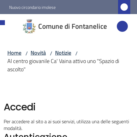
Vai al contenuto
Vai alla navigazione
Vai al footer
Nuovo circondario imolese
Comune di
Comune di Fontanelice
Fontanelice
Home
Novità
Notizie
/
/
/
Amministrazione
Al centro giovanile Ca' Vaina attivo uno "Spazio di
ascolto"
Novità
Menu selezionato
Servizi
Accedi
Vivere
Per accedere al sito a ai suoi servizi, utilizza una delle seguenti
Fontanelice
modalità.
Autenticazione