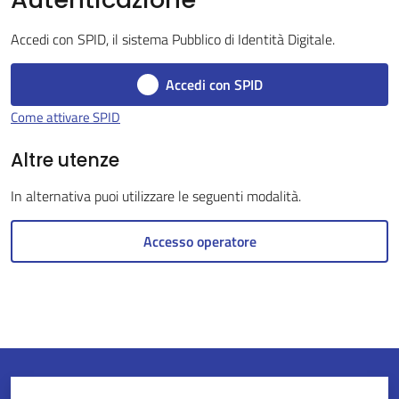
Accedi con SPID, il sistema Pubblico di Identità Digitale.
Servizi
Accedi con SPID
on-
Come attivare SPID
line
Altre utenze
Tutti
In alternativa puoi utilizzare le seguenti modalità.
gli
argomenti
Accesso operatore
Seguici
su