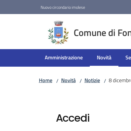
Vai al contenuto
Vai alla navigazione
Vai al footer
Nuovo circondario imolese
Comune di Fon
Amministrazione
Novità
Se
Menu selezion
Home
Novità
Notizie
8 dicembre
/
/
/
Accedi