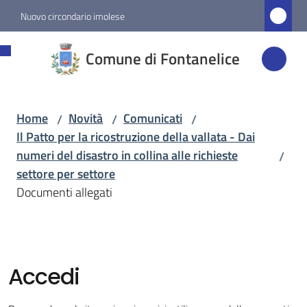
Vai al contenuto
Vai alla navigazione
Vai al footer
Nuovo circondario imolese
Comune di
Comune di Fontanelice
Fontanelice
Home
Novità
Comunicati
/
/
/
Amministrazione
Il Patto per la ricostruzione della vallata - Dai
numeri del disastro in collina alle richieste
/
Novità
settore per settore
Menu selezionato
Documenti allegati
Servizi
Vivere
Accedi
Fontanelice