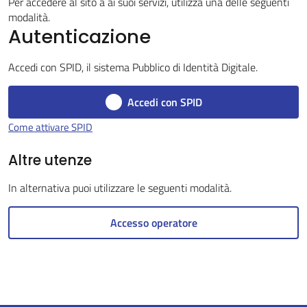
Per accedere al sito a ai suoi servizi, utilizza una delle seguenti
modalità.
Autenticazione
Servizi
Accedi con SPID, il sistema Pubblico di Identità Digitale.
on-
line
Accedi con SPID
Come attivare SPID
Tutti
gli
Altre utenze
argomenti
In alternativa puoi utilizzare le seguenti modalità.
Accesso operatore
Seguici
su