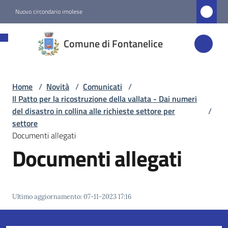
Vai al contenuto
Vai alla navigazione
Vai al footer
Nuovo circondario imolese
Comune di
Comune di Fontanelice
Fontanelice
Home
/
Novità
/
Comunicati
/
Amministrazione
Il Patto per la ricostruzione della vallata - Dai numeri
del disastro in collina alle richieste settore per
/
Novità
settore
Menu selezionato
Documenti allegati
Documenti allegati
Servizi
Vivere
Ultimo aggiornamento
:
07-11-2023 17:16
Fontanelice