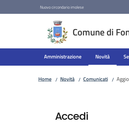
Vai al contenuto
Vai alla navigazione
Vai al footer
Nuovo circondario imolese
Comune di Fon
Amministrazione
Novità
Se
Menu selezion
Home
Novità
Comunicati
Aggio
/
/
/
Accedi