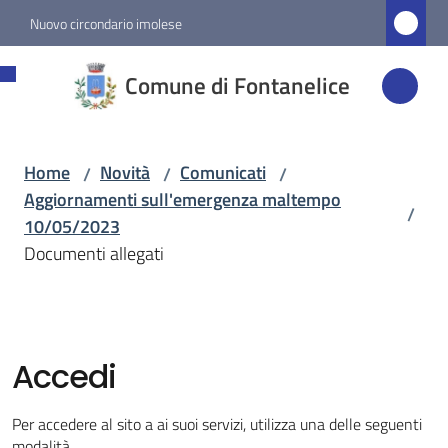
Vai al contenuto
Vai alla navigazione
Vai al footer
Nuovo circondario imolese
Comune di
Comune di Fontanelice
Fontanelice
Home
Novità
Comunicati
/
/
/
Amministrazione
Aggiornamenti sull'emergenza maltempo
/
10/05/2023
Novità
Documenti allegati
Menu selezionato
Servizi
Accedi
Vivere
Fontanelice
Per accedere al sito a ai suoi servizi, utilizza una delle seguenti
modalità.