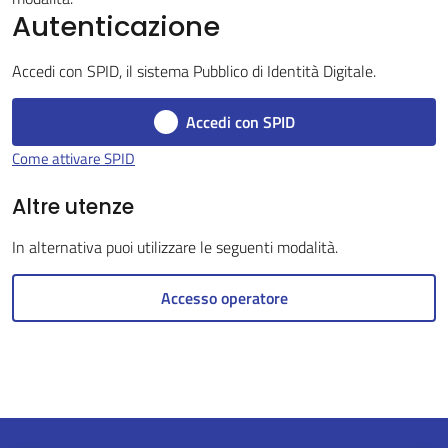
Autenticazione
Accedi con SPID, il sistema Pubblico di Identità Digitale.
Servizi
on-
Accedi con SPID
line
Come attivare SPID
Tutti
Altre utenze
gli
In alternativa puoi utilizzare le seguenti modalità.
argomenti
Accesso operatore
Seguici
su