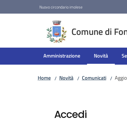
Vai al contenuto
Vai alla navigazione
Vai al footer
Nuovo circondario imolese
Comune di Fon
Amministrazione
Novità
Se
Menu selezion
Home
Novità
Comunicati
Aggio
/
/
/
Accedi