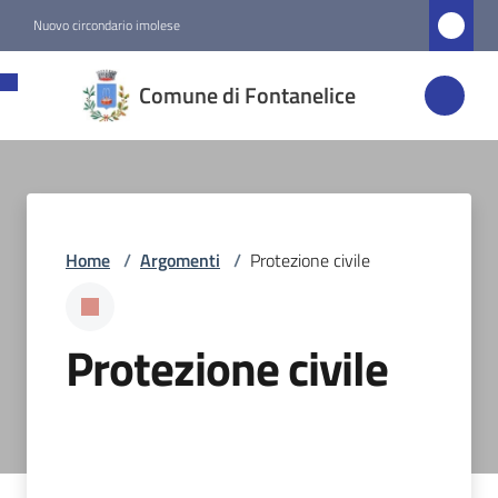
Vai al contenuto
Vai alla navigazione
Vai al footer
Nuovo circondario imolese
Comune di
Comune di Fontanelice
Fontanelice
Amministrazione
Home
/
Argomenti
/
Protezione civile
Novità
Servizi
Protezione civile
Vivere
Fontanelice