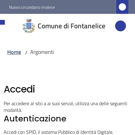
Vai al contenuto
Vai alla navigazione
Vai al footer
Nuovo circondario imolese
Comune di
Comune di Fontanelice
Fontanelice
Home
Argomenti
/
Amministrazione
Novità
Accedi
Servizi
Per accedere al sito a ai suoi servizi, utilizza una delle seguenti
Vivere
modalità.
Fontanelice
Autenticazione
Accedi con SPID, il sistema Pubblico di Identità Digitale.