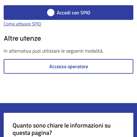
Accedi con SPID
Servizi
Come attivare SPID
on-
line
Altre utenze
In alternativa puoi utilizzare le seguenti modalità.
Tutti
gli
Accesso operatore
argomenti
Menu selezionato
Seguici
su
Quanto sono chiare le informazioni su
questa pagina?