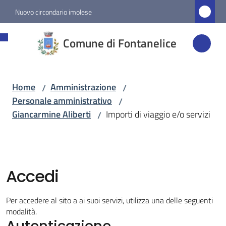
Vai al contenuto
Vai alla navigazione
Vai al footer
Nuovo circondario imolese
Comune di
Comune di Fontanelice
Fontanelice
Home
Amministrazione
/
/
Amministrazione
Personale amministrativo
/
Menu selezionato
Giancarmine Aliberti
Importi di viaggio e/o servizi
/
Novità
Servizi
Accedi
Vivere
Per accedere al sito a ai suoi servizi, utilizza una delle seguenti
Fontanelice
modalità.
Autenticazione