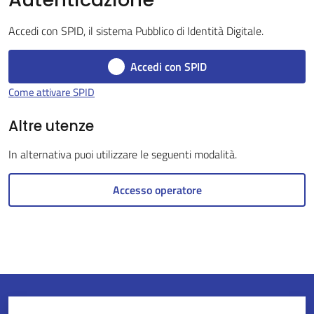
Accedi con SPID, il sistema Pubblico di Identità Digitale.
Servizi
Accedi con SPID
on-
Come attivare SPID
line
Altre utenze
Tutti
In alternativa puoi utilizzare le seguenti modalità.
gli
argomenti
Accesso operatore
Seguici
su