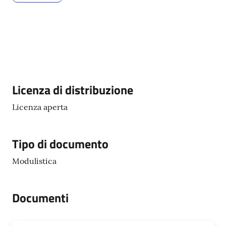
Servizi
on-
line
Descrizione
Licenza di distribuzione
Tutti
gli
Licenza aperta
argomenti
Tipo di documento
Seguici
Modulistica
su
Documenti