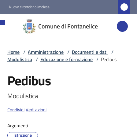
Vai al contenuto
Vai alla navigazione
Vai al footer
Nuovo circondario imolese
Comune di
Comune di Fontanelice
Fontanelice
Home
/
Amministrazione
/
Documenti e dati
/
Amministrazione
Modulistica
/
Educazione e formazione
/
Pedibus
Menu selezionato
Pedibus
Salta al contenuto
Novità
Modulistica
Servizi
Condividi
Vedi azioni
Vivere
Fontanelice
Argomenti
Istruzione